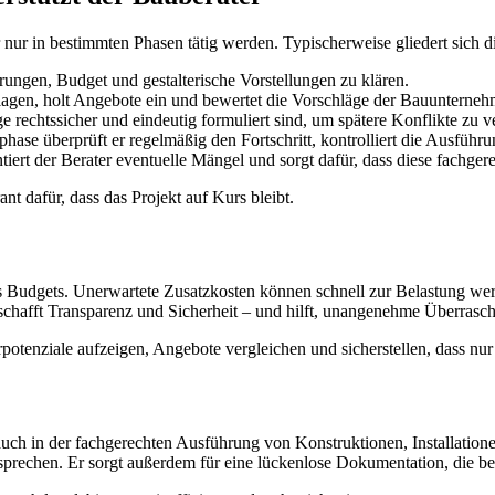
 nur in bestimmten Phasen tätig werden. Typischerweise gliedert sich d
rungen, Budget und gestalterische Vorstellungen zu klären.
rlagen, holt Angebote ein und bewertet die Vorschläge der Bauunterneh
e rechtssicher und eindeutig formuliert sind, um spätere Konflikte zu 
se überprüft er regelmäßig den Fortschritt, kontrolliert die Ausführun
rt der Berater eventuelle Mängel und sorgt dafür, dass diese fachge
nt dafür, dass das Projekt auf Kurs bleibt.
s Budgets. Unerwartete Zusatzkosten können schnell zur Belastung werd
 schafft Transparenz und Sicherheit – und hilft, unangenehme Überras
otenziale aufzeigen, Angebote vergleichen und sicherstellen, dass nur 
 auch in der fachgerechten Ausführung von Konstruktionen, Installatione
prechen. Er sorgt außerdem für eine lückenlose Dokumentation, die b