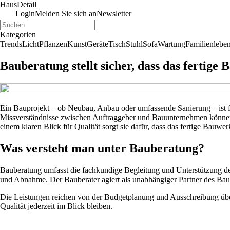
Haus
Detail
Login
Melden Sie sich an
Newsletter
Kategorien
Trends
Licht
Pflanzen
Kunst
Geräte
Tisch
Stuhl
Sofa
Wartung
Familienlebe
Bauberatung stellt sicher, dass das fertige
Ein Bauprojekt – ob Neubau, Anbau oder umfassende Sanierung – ist 
Missverständnisse zwischen Auftraggeber und Bauunternehmen können 
einem klaren Blick für Qualität sorgt sie dafür, dass das fertige Bauw
Was versteht man unter Bauberatung?
Bauberatung umfasst die fachkundige Begleitung und Unterstützung de
und Abnahme. Der Bauberater agiert als unabhängiger Partner des Bau
Die Leistungen reichen von der Budgetplanung und Ausschreibung über 
Qualität jederzeit im Blick bleiben.