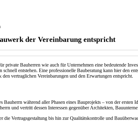
n
 Bauwerk der Vereinbarung entspricht
für private Bauherren wie auch für Unternehmen eine bedeutende Inve
schnell entstehen. Eine professionelle Bauberatung kann hier den en
erk den vertraglichen Vereinbarungen und den Erwartungen entspricht.
s Bauherrn während aller Phasen eines Bauprojekts – von der ersten I
herrn und vertritt dessen Interessen gegenüber Architekten, Bauunte
die Vertragsgestaltung bis hin zur Qualitätskontrolle und Bauüberwac