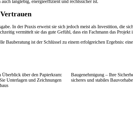
auch langlebig, energieeffizient und rechtssicher ist.
d Vertrauen
be. In der Praxis erweist sie sich jedoch meist als Investition, die s
chzeitig vermittelt sie das gute Gefühl, dass ein Fachmann das Projekt 
e Bauberatung ist der Schlüssel zu einem erfolgreichen Ergebnis: ei
n Überblick über den Papierkram:
Baugenehmigung – Ihre Sicherhei
 Sie Unterlagen und Zeichnungen
sicheres und stabiles Bauvorhab
baus