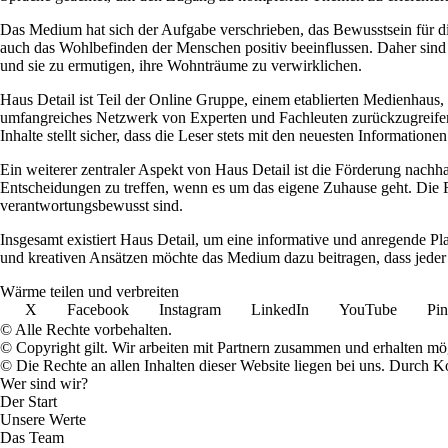
Das Medium hat sich der Aufgabe verschrieben, das Bewusstsein für d
auch das Wohlbefinden der Menschen positiv beeinflussen. Daher sind d
und sie zu ermutigen, ihre Wohnträume zu verwirklichen.
Haus Detail ist Teil der Online Gruppe, einem etablierten Medienhaus, 
umfangreiches Netzwerk von Experten und Fachleuten zurückzugreifen,
Inhalte stellt sicher, dass die Leser stets mit den neuesten Informatione
Ein weiterer zentraler Aspekt von Haus Detail ist die Förderung nac
Entscheidungen zu treffen, wenn es um das eigene Zuhause geht. Die Re
verantwortungsbewusst sind.
Insgesamt existiert Haus Detail, um eine informative und anregende P
und kreativen Ansätzen möchte das Medium dazu beitragen, dass jeder s
Wärme teilen und verbreiten
X
Facebook
Instagram
LinkedIn
YouTube
Pin
© Alle Rechte vorbehalten.
© Copyright gilt. Wir arbeiten mit Partnern zusammen und erhalten m
© Die Rechte an allen Inhalten dieser Website liegen bei uns. Durch
Wer sind wir?
Der Start
Unsere Werte
Das Team