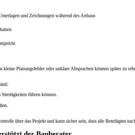
e Unterlagen und Zeichnungen während des Anbaus
rhaben
tspricht
hon kleine Planungsfehler oder unklare Absprachen können später zu er
sind:
Streitigkeiten führen können.
llen.
ntrolle über das Projekt und kann sicher sein, dass alle Beteiligten na
terstützt der Bauberater