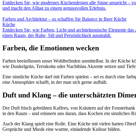
Entdecken Sie, wie modernes Küchendesign alle Sinne anspricht – von
und macht den Alltag zu einem genussvollen Erlebnis.
Farben und Architektur – so schaffen Sie Balance in Ihrer Küche
Küche
Entdecken Sie, wie Farben, Licht und architektonische Elemente das 
einen Raum, der Ruhe, Stil und Persönlichkeit ausstrahlt.
Farben, die Emotionen wecken
Farben beeinflussen unser Wohlbefinden unmittelbar. In der Küche k
wie Dunkelgrün, Terrakotta oder Nachtblau Akzente setzen und Tiefe 
Eine sinnliche Küche darf mit Farben spielen – sei es durch eine farb
eine Atmosphäre schafft, in der man sich gerne aufhält.
Duft und Klang – die unterschätzten Dime
Der Duft frisch gebrühten Kaffees, von Kräutern auf der Fensterban
in den Raum – und erinnern uns daran, dass Kochen ein sinnliches Ritu
Auch der Klang spielt eine Rolle. Eine Küche mit vielen harten Ober
Gespräche und Musik eine warme, einladende Kulisse bilden.