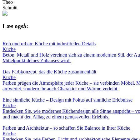
Theo
Schmitt
Læs også:
Roh und urban: Küche mit industriellen Details
Küche
Beton, Metall und Holz vereinen sich zu einem modernen Stil, der Auth
Mittelpunkt deines Zuhauses wird.
Das Farbkonzept, das die Küche zusammenhält
Küche
Farben prägen die Atmosphäre jeder Küche – sie verbinden Möbel, Ma
aufwertet, sondern ihr auch Charakter und Wärme verleiht.
Eine sinnliche Küche – Design mit Fokus auf sinnliche Erlebnisse
Küche
Entdecken Sie, wie modernes Küchendesign alle Sinne anspricht – von
und macht den Alltag zu einem genussvollen Erlebnis.
Farben und Architektur – so schaffen Sie Balance in Ihrer Küche
Küche
Entdecken Sie, wie Farben, Licht und architektonische Elemente das 