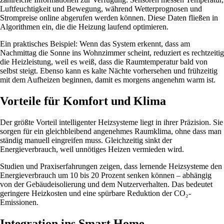
Luftfeuchtigkeit und Bewegung, während Wetterprognosen und
Strompreise online abgerufen werden können. Diese Daten fließen in
Algorithmen ein, die die Heizung laufend optimieren.
Ein praktisches Beispiel: Wenn das System erkennt, dass am
Nachmittag die Sonne ins Wohnzimmer scheint, reduziert es rechtzeitig
die Heizleistung, weil es weiß, dass die Raumtemperatur bald von
selbst steigt. Ebenso kann es kalte Nächte vorhersehen und frühzeitig
mit dem Aufheizen beginnen, damit es morgens angenehm warm ist.
Vorteile für Komfort und Klima
Der größte Vorteil intelligenter Heizsysteme liegt in ihrer Präzision. Sie
sorgen für ein gleichbleibend angenehmes Raumklima, ohne dass man
ständig manuell eingreifen muss. Gleichzeitig sinkt der
Energieverbrauch, weil unnötiges Heizen vermieden wird.
Studien und Praxiserfahrungen zeigen, dass lernende Heizsysteme den
Energieverbrauch um 10 bis 20 Prozent senken können – abhängig
von der Gebäudeisolierung und dem Nutzerverhalten. Das bedeutet
geringere Heizkosten und eine spürbare Reduktion der CO₂-
Emissionen.
Integration ins Smart Home