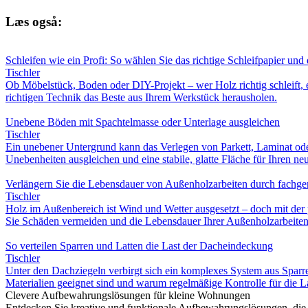
Læs også:
Schleifen wie ein Profi: So wählen Sie das richtige Schleifpapier und
Tischler
Ob Möbelstück, Boden oder DIY-Projekt – wer Holz richtig schleift, 
richtigen Technik das Beste aus Ihrem Werkstück herausholen.
Unebene Böden mit Spachtelmasse oder Unterlage ausgleichen
Tischler
Ein unebener Untergrund kann das Verlegen von Parkett, Laminat oder
Unebenheiten ausgleichen und eine stabile, glatte Fläche für Ihren n
Verlängern Sie die Lebensdauer von Außenholzarbeiten durch fachg
Tischler
Holz im Außenbereich ist Wind und Wetter ausgesetzt – doch mit der 
Sie Schäden vermeiden und die Lebensdauer Ihrer Außenholzarbeiten
So verteilen Sparren und Latten die Last der Dacheindeckung
Tischler
Unter den Dachziegeln verbirgt sich ein komplexes System aus Sparre
Materialien geeignet sind und warum regelmäßige Kontrolle für die La
Clevere Aufbewahrungslösungen für kleine Wohnungen
Entdecken Sie kreative und funktionale Aufbewahrungslösungen, die Pl