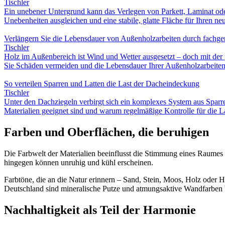
Tischler
Ein unebener Untergrund kann das Verlegen von Parkett, Laminat oder
Unebenheiten ausgleichen und eine stabile, glatte Fläche für Ihren n
Verlängern Sie die Lebensdauer von Außenholzarbeiten durch fachg
Tischler
Holz im Außenbereich ist Wind und Wetter ausgesetzt – doch mit der 
Sie Schäden vermeiden und die Lebensdauer Ihrer Außenholzarbeiten
So verteilen Sparren und Latten die Last der Dacheindeckung
Tischler
Unter den Dachziegeln verbirgt sich ein komplexes System aus Sparre
Materialien geeignet sind und warum regelmäßige Kontrolle für die La
Farben und Oberflächen, die beruhigen
Die Farbwelt der Materialien beeinflusst die Stimmung eines Raumes 
hingegen können unruhig und kühl erscheinen.
Farbtöne, die an die Natur erinnern – Sand, Stein, Moos, Holz oder 
Deutschland sind mineralische Putze und atmungsaktive Wandfarben b
Nachhaltigkeit als Teil der Harmonie