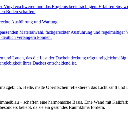
 Vinyl erschweren und das Ergebnis beeinträchtigen. Erfahren Sie, wi
euen Boden schaffen.
erechte Ausführung und Wartung
passenden Materialwahl, fachgerechter Ausführung und regelmäßiger War
 deutlich verlängern können.
n und Latten, das die Last der Dacheindeckung trägt und gleichmäßig 
nglebigkeit Ihres Daches entscheidend ist.
maßgeblich. Helle, matte Oberflächen reflektieren das Licht sanft und
Himmelblau – schaffen eine harmonische Basis. Eine Wand mit Kalkfarb
esonders beliebt, da sie ein gesundes Raumklima fördern.