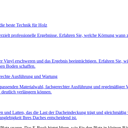
 die beste Technik für Holz
erzielt professionelle Ergebnisse. Erfahren Sie, welche Körnung wann
 Vinyl erschweren und das Ergebnis beeinträchtigen. Erfahren Sie, wi
euen Boden schaffen.
erechte Ausführung und Wartung
passenden Materialwahl, fachgerechter Ausführung und regelmäßiger War
 deutlich verlängern können.
n und Latten, das die Last der Dacheindeckung trägt und gleichmäßig 
nglebigkeit Ihres Daches entscheidend ist.
atz sparen. Das E-Book bietet Ideen, wie Sie den Platz in kleinen Räum