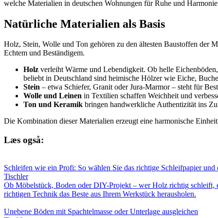
welche Materialien in deutschen Wohnungen für Ruhe und Harmonie
Natürliche Materialien als Basis
Holz, Stein, Wolle und Ton gehören zu den ältesten Baustoffen der Me
Echtem und Beständigem.
Holz
verleiht Wärme und Lebendigkeit. Ob helle Eichenböden, e
beliebt in Deutschland sind heimische Hölzer wie Eiche, Buche
Stein
– etwa Schiefer, Granit oder Jura-Marmor – steht für Best
Wolle und Leinen
in Textilien schaffen Weichheit und verbes
Ton und Keramik
bringen handwerkliche Authentizität ins Zuh
Die Kombination dieser Materialien erzeugt eine harmonische Einheit
Læs også:
Schleifen wie ein Profi: So wählen Sie das richtige Schleifpapier und
Tischler
Ob Möbelstück, Boden oder DIY-Projekt – wer Holz richtig schleift, 
richtigen Technik das Beste aus Ihrem Werkstück herausholen.
Unebene Böden mit Spachtelmasse oder Unterlage ausgleichen