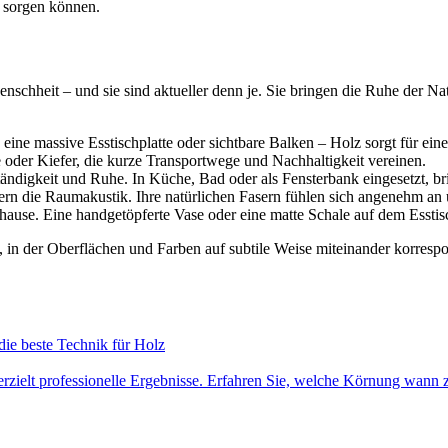
 sorgen können.
nschheit – und sie sind aktueller denn je. Sie bringen die Ruhe der N
ine massive Esstischplatte oder sichtbare Balken – Holz sorgt für ein
 oder Kiefer, die kurze Transportwege und Nachhaltigkeit vereinen.
ändigkeit und Ruhe. In Küche, Bad oder als Fensterbank eingesetzt, br
sern die Raumakustik. Ihre natürlichen Fasern fühlen sich angenehm an
ause. Eine handgetöpferte Vase oder eine matte Schale auf dem Esstisc
, in der Oberflächen und Farben auf subtile Weise miteinander korresp
 die beste Technik für Holz
erzielt professionelle Ergebnisse. Erfahren Sie, welche Körnung wann