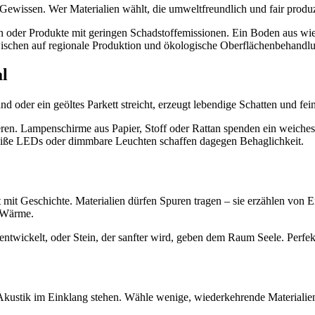
 Gewissen. Wer Materialien wählt, die umweltfreundlich und fair produz
ien oder Produkte mit geringen Schadstoffemissionen. Ein Boden aus wi
nzwischen auf regionale Produktion und ökologische Oberflächenbehand
l
d oder ein geöltes Parkett streicht, erzeugt lebendige Schatten und fe
ieren. Lampenschirme aus Papier, Stoff oder Rattan spenden ein weiches,
mweiße LEDs oder dimmbare Leuchten schaffen dagegen Behaglichkeit.
mit Geschichte. Materialien dürfen Spuren tragen – sie erzählen von E
d Wärme.
ntwickelt, oder Stein, der sanfter wird, geben dem Raum Seele. Perfektio
Akustik im Einklang stehen. Wähle wenige, wiederkehrende Materialien 